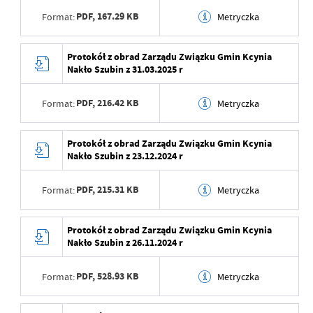
Wojciechowska
aktualizacji
PDF,
167.29 KB
Format:
Metryczka
Data opublikowania
2025-11-07 10:12:49
Ostatnio zaktualizował
Jacek Zawodniak
Data wytworzenia
2025-06-24 08:48:11
Protokół z obrad Zarządu Związku Gmin Kcynia
Opublikował
Jacek Zawodniak
Nakło Szubin z 31.03.2025 r
Wytworzył
Magdalena
Data ostatniej
2025-11-07 10:12:49
Wojciechowska
aktualizacji
PDF,
216.42 KB
Format:
Metryczka
Data opublikowania
2025-06-24 08:48:53
Ostatnio zaktualizował
Jacek Zawodniak
Data wytworzenia
2025-04-24 12:14:15
Protokół z obrad Zarządu Związku Gmin Kcynia
Opublikował
Jacek Zawodniak
Nakło Szubin z 23.12.2024 r
Wytworzył
Magdalena
Data ostatniej
2025-11-07 10:07:38
Wojciechowska
aktualizacji
PDF,
215.31 KB
Format:
Metryczka
Data opublikowania
2025-04-24 12:14:55
Ostatnio zaktualizował
Jacek Zawodniak
Data wytworzenia
2025-03-31 13:21:07
Protokół z obrad Zarządu Związku Gmin Kcynia
Opublikował
Jacek Zawodniak
Nakło Szubin z 26.11.2024 r
Wytworzył
Magdalena
Data ostatniej
2025-11-07 10:07:43
Wojciechowska
aktualizacji
PDF,
528.93 KB
Format:
Metryczka
Data opublikowania
2025-03-31 13:23:18
Ostatnio zaktualizował
Jacek Zawodniak
Data wytworzenia
2025-01-02 09:37:12