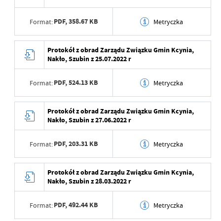
Wytworzył
Magdalena
Data ostatniej
2025-11-07 10:08:24
Wojciechowska
aktualizacji
PDF,
358.67 KB
Format:
Metryczka
Data opublikowania
2023-03-24 07:37:35
Ostatnio zaktualizował
Jacek Zawodniak
Data wytworzenia
2023-01-10 14:52:19
Protokół z obrad Zarządu Związku Gmin Kcynia,
Opublikował
Jacek Zawodniak
Nakło, Szubin z 25.07.2022 r
Wytworzył
Magdalena
Data ostatniej
2025-11-07 10:08:31
Wojciechowska
aktualizacji
PDF,
524.13 KB
Format:
Metryczka
Data opublikowania
2023-01-10 14:53:11
Ostatnio zaktualizował
Jacek Zawodniak
Data wytworzenia
2022-11-09 07:38:35
Protokół z obrad Zarządu Związku Gmin Kcynia,
Opublikował
Jacek Zawodniak
Nakło, Szubin z 27.06.2022 r
Wytworzył
Marek Michalak
Data ostatniej
2025-11-07 10:08:36
aktualizacji
PDF,
203.31 KB
Format:
Metryczka
Data opublikowania
2022-11-09 07:39:26
Ostatnio zaktualizował
Jacek Zawodniak
Opublikował
Jacek Zawodniak
Data wytworzenia
2022-07-25 14:52:48
Protokół z obrad Zarządu Związku Gmin Kcynia,
Nakło, Szubin z 28.03.2022 r
Data ostatniej
2025-11-07 10:11:32
Wytworzył
Marek Michalak
aktualizacji
PDF,
492.44 KB
Format:
Metryczka
Data opublikowania
2022-07-25 14:52:48
Ostatnio zaktualizował
Jacek Zawodniak