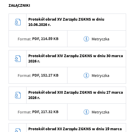
ZAŁĄCZNIKI
Protokół obrad XV Zarządu ZGKNS w dniu
10.06.2026 r.
PDF,
214.89 KB
Format:
Metryczka
Data wytworzenia
2026-06-25 14:59:30
Protokół obrad XIV Zarządu ZGKNS w dniu 30 marca
2026 r.
Wytworzył
Magdalena
Wojciechowska
PDF,
152.27 KB
Format:
Metryczka
Data opublikowania
2026-06-25 15:00:08
Data wytworzenia
2026-06-16 15:09:00
Protokół obrad XIII Zarządu ZGKNS w dniu 27 marca
Opublikował
Jacek Zawodniak
2026 r.
Wytworzył
Magdalena
Data ostatniej
2026-06-25 15:00:08
Wojciechowska
aktualizacji
PDF,
217.32 KB
Format:
Metryczka
Data opublikowania
2026-06-16 15:09:59
Ostatnio zaktualizował
Jacek Zawodniak
Data wytworzenia
2026-03-30 14:33:52
Protokół obrad XII Zarządu ZGKNS w dniu 19 marca
Opublikował
Jacek Zawodniak