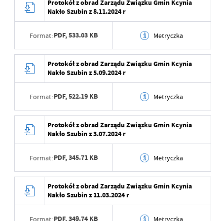
Protokół z obrad Zarządu Związku Gmin Kcynia
Opublikował
Jacek Zawodniak
Nakło Szubin z 8.11.2024 r
Wytworzył
Magdalena
Data ostatniej
2025-11-07 10:07:48
Wojciechowska
aktualizacji
PDF,
533.03 KB
Format:
Metryczka
Data opublikowania
2025-01-02 09:37:53
Ostatnio zaktualizował
Jacek Zawodniak
Data wytworzenia
2024-11-27 08:52:04
Protokół z obrad Zarządu Związku Gmin Kcynia
Opublikował
Jacek Zawodniak
Nakło Szubin z 5.09.2024 r
Wytworzył
Magdalena
Data ostatniej
2025-11-07 10:07:52
Wojciechowska
aktualizacji
PDF,
522.19 KB
Format:
Metryczka
Data opublikowania
2024-11-27 08:52:29
Ostatnio zaktualizował
Jacek Zawodniak
Data wytworzenia
2024-11-20 14:41:27
Protokół z obrad Zarządu Związku Gmin Kcynia
Opublikował
Jacek Zawodniak
Nakło Szubin z 3.07.2024 r
Wytworzył
Magdalena
Data ostatniej
2025-11-07 10:07:57
Wojciechowska
aktualizacji
PDF,
345.71 KB
Format:
Metryczka
Data opublikowania
2024-11-20 14:42:16
Ostatnio zaktualizował
Jacek Zawodniak
Data wytworzenia
2024-09-06 08:08:44
Protokół z obrad Zarządu Związku Gmin Kcynia
Opublikował
Jacek Zawodniak
Nakło Szubin z 11.03.2024 r
Wytworzył
Magdalena
Data ostatniej
2025-11-07 10:08:01
Wojciechowska
aktualizacji
PDF,
349.74 KB
Format:
Metryczka