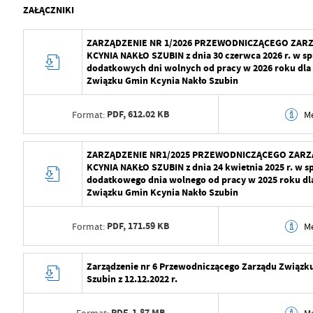
ZAŁĄCZNIKI
ZARZĄDZENIE NR 1/2026 PRZEWODNICZĄCEGO ZAR
KCYNIA NAKŁO SZUBIN z dnia 30 czerwca 2026 r. w sp
dodatkowych dni wolnych od pracy w 2026 roku dl
Związku Gmin Kcynia Nakło Szubin
PDF,
612.02 KB
Format:
M
Data wytworzenia
2026-07-14 15:36:
ZARZĄDZENIE NR1/2025 PRZEWODNICZĄCEGO ZARZ
KCYNIA NAKŁO SZUBIN z dnia 24 kwietnia 2025 r. w s
Wytworzył
Sławomir Napiera
dodatkowego dnia wolnego od pracy w 2025 roku d
Związku Gmin Kcynia Nakło Szubin
Data opublikowania
2026-07-14 15:36:
PDF,
171.59 KB
Format:
M
Opublikował
Jacek Zawodniak
Data ostatniej aktualizacji
2026-07-14 15:36:
Data wytworzenia
2025-05-16 11:08:
Zarządzenie nr 6 Przewodniczącego Zarządu Związku
Szubin z 12.12.2022 r.
Ostatnio zaktualizował
Jacek Zawodniak
Wytworzył
Sławomir Napiera
PDF,
1.87 MB
Format:
M